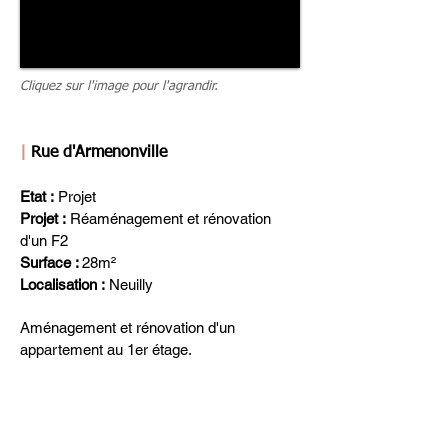
Cliquez sur l'image pour l'agrandir.
|
Rue d'Armenonville
Etat :
Projet
Projet :
Réaménagement et rénovation
d'un F2
Surface :
28m²
Localisation :
Neuilly
Aménagement et rénovation d'un
appartement au 1er étage.